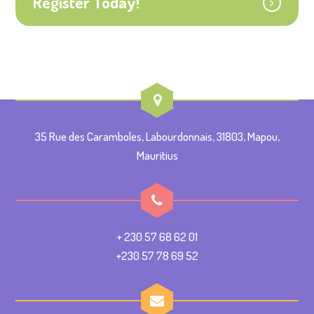
Register Today!
35 Rue des Caramboles, Labourdonnais, 31803, Mapou,
Mauritius
+ 230 57 68 62 01
+230 57 78 69 52